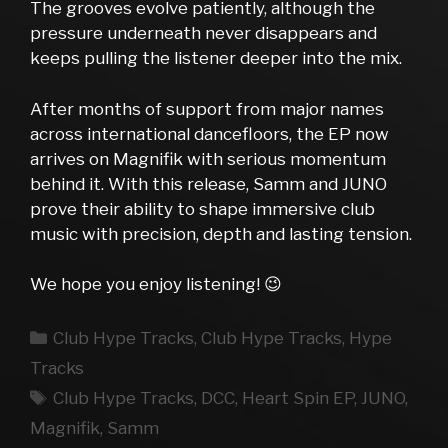
The grooves evolve patiently, although the
pressure underneath never disappears and
keeps pulling the listener deeper into the mix.
After months of support from major names
across international dancefloors, the EP now
arrives on Magnifik with serious momentum
behind it. With this release, Samm and JUNO
prove their ability to shape immersive club
music with precision, depth and lasting tension.
We hope you enjoy listening! 😉
Kategorien
Club Hype Tracks
,
Club Hype Tracks
,
Hype
Tracks
Schlagwörter
Club Hype Tracks
,
DCC
,
Heart Spin EP
,
JUNO
,
Magnifik
,
Samm