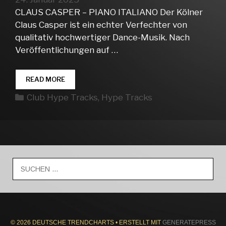
CLAUS CASPER – PIANO ITALIANO Der Kölner
Claus Casper ist ein echter Verfechter von
qualitativ hochwertiger Dance-Musik. Nach
Veröffentlichungen auf …
CLUB
READ MORE
HYPE
Kategorien
Club Hype Tracks
,
Hype Tracks
TRACKS
WEEK
04
Suche
nach:
© 2026 DEUTSCHE TRENDCHARTS
• ERSTELLT MIT
GENERATEPRESS