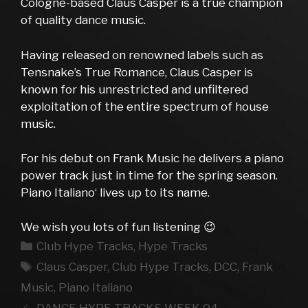
Cologne-based Claus Casper is a true champion
of quality dance music.
Having released on renowned labels such as
Tensnake’s True Romance, Claus Casper is
known for his unrestricted and unfiltered
exploitation of the entire spectrum of house
music.
For his debut on Frank Music he delivers a piano
power track just in time for the spring season.
Piano Italiano‘ lives up to its name.
We wish you lots of fun listening 😉
Kategorien
Club Hype Tracks
,
Hype Tracks
Schlagwörter
Claus Casper
,
Club Hype Tracks
,
DCC
,
Frank
Music
,
Piano Italiano