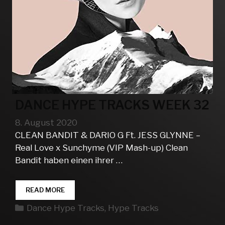
DANCE HYPE TRACKS WEEK 32
8. August 2020
CLEAN BANDIT & DARIO G Ft. JESS GLYNNE –
Real Love x Sunchyme (VIP Mash-up) Clean
Bandit haben einen ihrer …
DANCE
READ MORE
HYPE
Kategorien
Dance Hype Tracks
,
Hype Tracks
TRACKS
WEEK