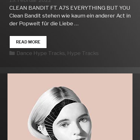
19. Februar 2022
CLEAN BANDIT FT. A7S EVERYTHING BUT YOU
Clean Bandit stehen wie kaum ein anderer Act in
der Popwelt für die Liebe …
DANCE
READ MORE
HYPE
Kategorien
Dance Hype Tracks
,
Hype Tracks
TRACKS
WEEK
07