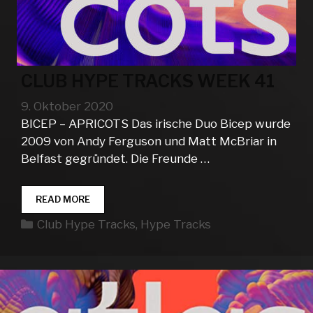
CLUB HYPE TRACKS WEEK 41
9. Oktober 2020
BICEP – APRICOTS Das irische Duo Bicep wurde
2009 von Andy Ferguson und Matt McBriar in
Belfast gegründet. Die Freunde …
CLUB
READ MORE
HYPE
Kategorien
Club Hype Tracks
,
Hype Tracks
TRACKS
WEEK
41