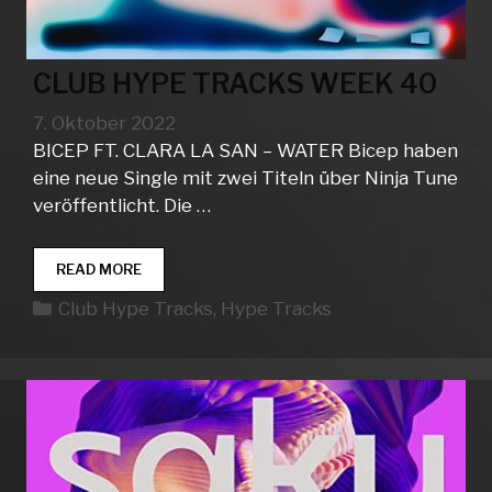
CLUB HYPE TRACKS WEEK 40
7. Oktober 2022
BICEP FT. CLARA LA SAN – WATER Bicep haben
eine neue Single mit zwei Titeln über Ninja Tune
veröffentlicht. Die …
CLUB
READ MORE
HYPE
Kategorien
Club Hype Tracks
,
Hype Tracks
TRACKS
WEEK
40