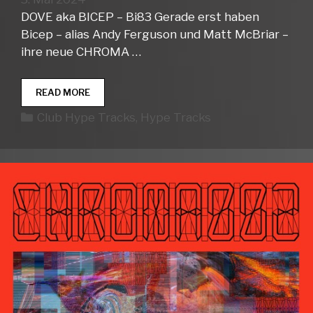
DOVE aka BICEP – Bi83 Gerade erst haben
Bicep – alias Andy Ferguson und Matt McBriar –
ihre neue CHROMA …
CLUB
READ MORE
HYPE
Kategorien
Club Hype Tracks
,
Hype Tracks
TRACKS
WEEK
19