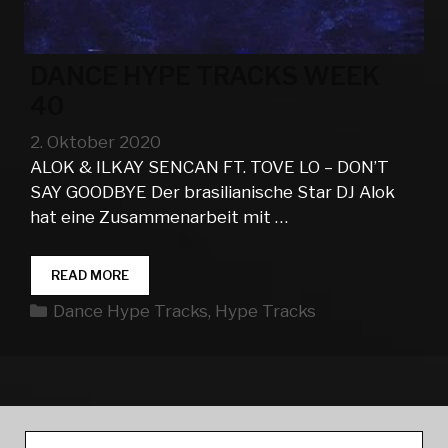
DANCE HYPE TRACKS WEEK
40
2. Oktober 2020
ALOK & ILKAY SENCAN FT. TOVE LO – DON’T
SAY GOODBYE Der brasilianische Star DJ Alok
hat eine Zusammenarbeit mit …
DANCE
READ MORE
HYPE
Kategorien
Dance Hype Tracks
,
Hype Tracks
TRACKS
WEEK
40
Suche