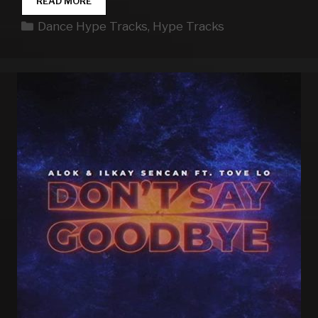
DANCE
READ MORE
HYPE
Kategorien
Dance Hype Tracks
,
Hype Tracks
TRACKS
WEEK
01