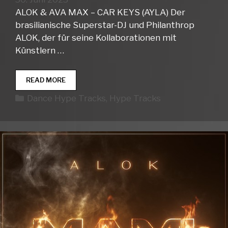
ALOK & AVA MAX – CAR KEYS (AYLA) Der
brasilianische Superstar-DJ und Philanthrop
ALOK, der für seine Kollaborationen mit
Künstlern …
DANCE
READ MORE
HYPE
Kategorien
Dance Hype Tracks
,
Hype Tracks
TRACKS
WEEK
26