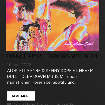
DANCE HYPE TRACKS WEEK 24
16. Juni 2022
ALOK, ELLA EYRE & KENNY DOPE FT. NEVER
DULL – DEEP DOWN Mit 18 Millionen
monatlichen Hörern bei Spotify und …
DANCE
READ MORE
HYPE
Kategorien
Dance Hype Tracks
,
Hype Tracks
TRACKS