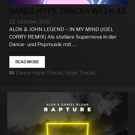
DANCE HYPE TRACKS WEEK 42
22. Oktober 2021
ALOK & JOHN LEGEND – IN MY MIND (JOEL
CORRY REMIX) Als stellare Supernova in der
Dance- und Popmusik mit …
DANCE
READ MORE
HYPE
Kategorien
Dance Hype Tracks
,
Hype Tracks
TRACKS
WEEK
42