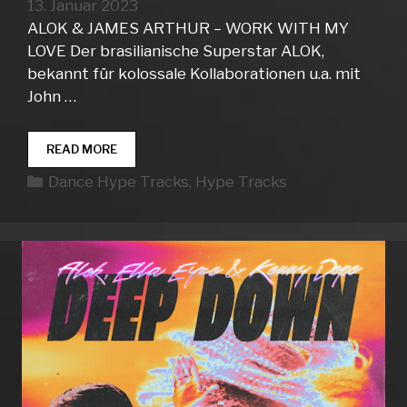
13. Januar 2023
ALOK & JAMES ARTHUR – WORK WITH MY
LOVE Der brasilianische Superstar ALOK,
bekannt für kolossale Kollaborationen u.a. mit
John …
DANCE
READ MORE
HYPE
Kategorien
Dance Hype Tracks
,
Hype Tracks
TRACKS
WEEK
02