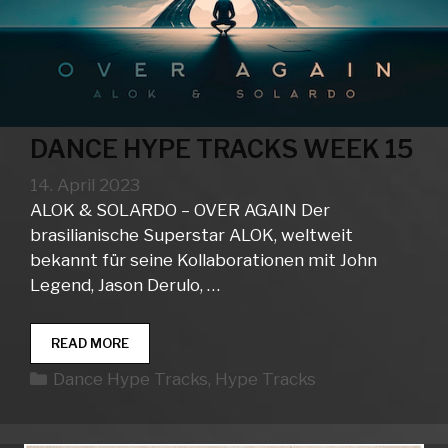
DANCE HYPE TRACKS WEEK 15
14. April 2023
ALOK & SOLARDO – OVER AGAIN Der
brasilianische Superstar ALOK, weltweit
bekannt für seine Kollaborationen mit John
Legend, Jason Derulo, …
DANCE
READ MORE
HYPE
Kategorien
Dance Hype Tracks
,
Hype Tracks
TRACKS
WEEK
15