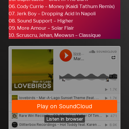
06. Cody Currie – Money (Kaidi Tathum Remix)
07. Jerk Boy – Dropping Acid In Napoli
08. Sound Support – Higher
09. More Amour – Solar Flair
10. Scruscru, Jehan, Meowsn – Classique