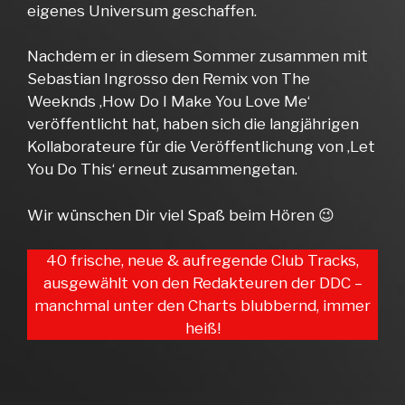
eigenes Universum geschaffen.
Nachdem er in diesem Sommer zusammen mit
Sebastian Ingrosso den Remix von The
Weeknds ‚How Do I Make You Love Me‘
veröffentlicht hat, haben sich die langjährigen
Kollaborateure für die Veröffentlichung von ‚Let
You Do This‘ erneut zusammengetan.
Wir wünschen Dir viel Spaß beim Hören 😉
40 frische, neue & aufregende Club Tracks,
ausgewählt von den Redakteuren der DDC –
manchmal unter den Charts blubbernd, immer
heiß!