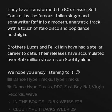
They have transformed the 80’s classic ‚Self
Control‘ by the famous Italian singer and
songwriter Raf into a modern, energetic track
with a touch of Italo disco and pop dance
nostalgia.
Brothers Lucas and Felix Hain have had a stellar
career to date. Their releases have accumulated
over 850 million streams on Spotify alone.
We hope you enjoy listening to it! 😉
Kategorien
Dance Hype Tracks
,
Hype Tracks
Schlagwörter
Dance Hype Tracks
,
DDC
,
Fast Boy
,
Raf
,
Virgin
Records
,
Wave
IN THE BOX OF… DIRK WEISS #26
CLUB HYPE TRACKS WEEK 29