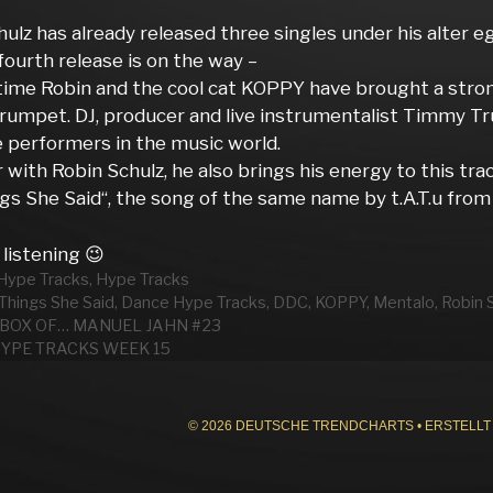
ulz has already released three singles under his alter 
ourth release is on the way –
 time Robin and the cool cat KOPPY have brought a stron
umpet. DJ, producer and live instrumentalist Timmy T
e performers in the music world.
with Robin Schulz, he also brings his energy to this trac
gs She Said“, the song of the same name by t.A.T.u from
listening 😉
rien
Hype Tracks
,
Hype Tracks
wörter
 Things She Said
,
Dance Hype Tracks
,
DDC
,
KOPPY
,
Mentalo
,
Robin 
 BOX OF… MANUEL JAHN #23
HYPE TRACKS WEEK 15
© 2026 DEUTSCHE TRENDCHARTS
• ERSTELLT