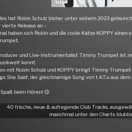
gles hat Robin Schulz bisher unter seinem 2023 gelaunc
 vierte Release an –
mal haben sich Robin und die coole Katze KOPPY einen s
rumpet.
Producer und Live-Instrumentalist Timmy Trumpet ist zw
Musikwelt kennt.
 mit Robin Schulz und KOPPY bringt Timmy Trumpet sein
gs She Said‘, der gleichnamige Song von t.A.T.u aus dem 
l Spaß beim Hören! 😉
40 frische, neue & aufregende Club Tracks, ausgewä
manchmal unter den Charts blubbe