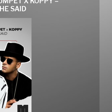
UMPET X KOPPY –
HE SAID