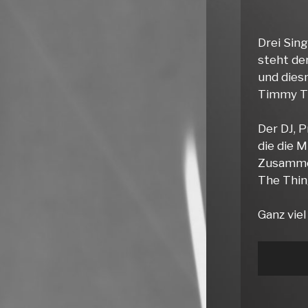
Drei Sin
steht der
und dies
Timmy T
Der DJ, 
die die 
Zusammen
The Thin
Ganz vie