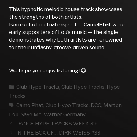
This hypnotic melodic house track showcases
the strengths of both artists.
Born out of mutual respect — CamelPhat were
early supporters of Lou’s music — the single
demonstrates why both artists are renowned
for their unflashy, groove-driven sound.
We hope you enjoy listening! 😉
Kategorien
Club Hype Tracks
,
Club Hype Tracks
,
Hype
Tracks
Schlagwörter
CamelPhat
,
Club Hype Tracks
,
DCC
,
Marten
Lou
,
Save Me
,
Warner Germany
DANCE HYPE TRACKS WEEK 39
IN THE BOX OF… DIRK WEISS #33