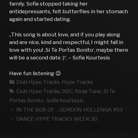
family. Sofia stopped taking her
antidepressants, felt butterflies in her stomach
again and started dating.
„This song is about love, and if you play along
and are nice, kind and respectful, I might fall in
love with you! ‚Si Te Portas Bonito‘, maybe there
will be a second date :)“. – Sofia Kourtesis
Have fun listening 😉
Kategorien
Club Hype Tracks
,
Hype Tracks
Schlagwörter
Club Hype Tracks
,
DDC
,
Ninja Tune
,
Si Te
Portas Bonito
,
Sofia Kourtesis
IN THE BOX OF… GORDON HOLLENGA #03
DANCE HYPE TRACKS WEEK 30