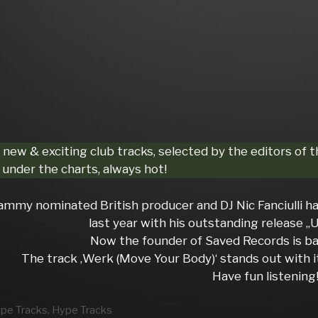
, new & exciting club tracks, selected by the editors o
under the charts, always hot!
mmy nominated British producer and DJ Nic Fanciulli h
last year with his outstanding release „
Now the founder of Saved Records is bac
The track ‚Werk (Move Your Body)‘ stands out with it
Have fun listening
rien
ype Tracks
,
Hype Tracks