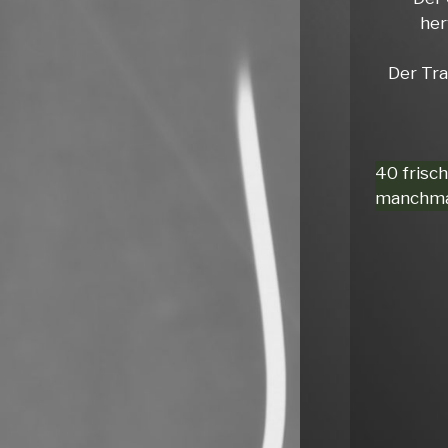
her
Der Tra
40 frisc
manchmal