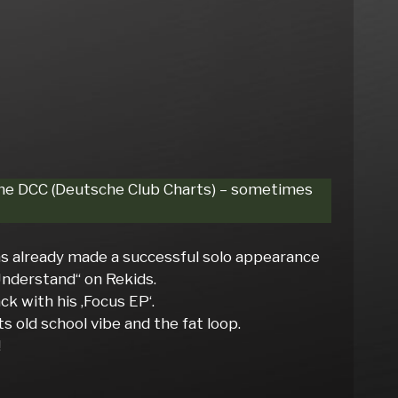
f the DCC (Deutsche Club Charts) – sometimes
as already made a successful solo appearance
Understand“ on Rekids.
k with his ‚Focus EP‘.
s old school vibe and the fat loop.
!