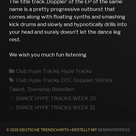
The title track ‚Doppler‘ of the EP of the same
name is a pretty progressive outburst that
comes along with floating synths and smashing
kick drums and slowly and hypnotically drills into
your head and surely doesn’t let the dance leg
rest.
We wish you much fun listening
Kategorien
Club Hype Tracks
,
Hype Tracks
Schlagwörter
Club Hype Tracks
,
DCC
,
Doppler
,
Stil Vor
Talent
,
Township Rebellion
DANCE HYPE TRACKS WEEK 20
DANCE HYPE TRACKS WEEK 21
© 2026 DEUTSCHE TRENDCHARTS
• ERSTELLT MIT
GENERATEPRESS