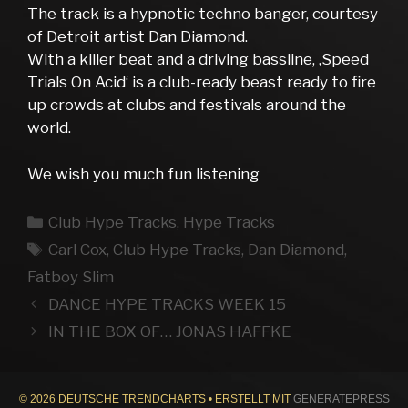
The track is a hypnotic techno banger, courtesy
of Detroit artist Dan Diamond.
With a killer beat and a driving bassline, ‚Speed
Trials On Acid‘ is a club-ready beast ready to fire
up crowds at clubs and festivals around the
world.
We wish you much fun listening
Kategorien
Club Hype Tracks
,
Hype Tracks
Schlagwörter
Carl Cox
,
Club Hype Tracks
,
Dan Diamond
,
Fatboy Slim
DANCE HYPE TRACKS WEEK 15
IN THE BOX OF… JONAS HAFFKE
© 2026 DEUTSCHE TRENDCHARTS
• ERSTELLT MIT
GENERATEPRESS