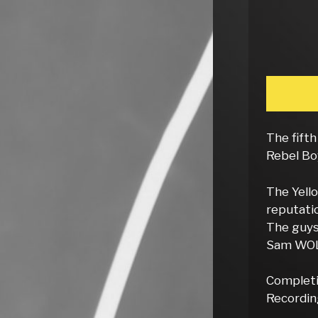
The fift
Rebel B
The Yell
reputati
The guys 
Sam WOL
Completi
Recordin