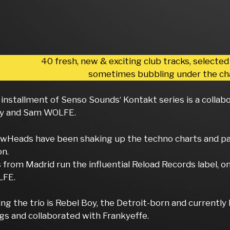
40 fresh, new & exciting club tracks, selected
sometimes bubbling under the cha
h installment of Senso Sounds‘ Kontakt series is a coll
oy and Sam WOLFE.
owHeads have been shaking up the techno charts and part
on.
from Madrid run the influential Reload Records label, o
FE.
ng the trio is Rebel Boy, the Detroit-born and currentl
gs and collaborated with Frankyeffe.