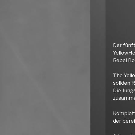
Der fünf
YellowHe
Rebel B
The Yell
soliden 
Die Jung
zusamme
Komplett
der bere