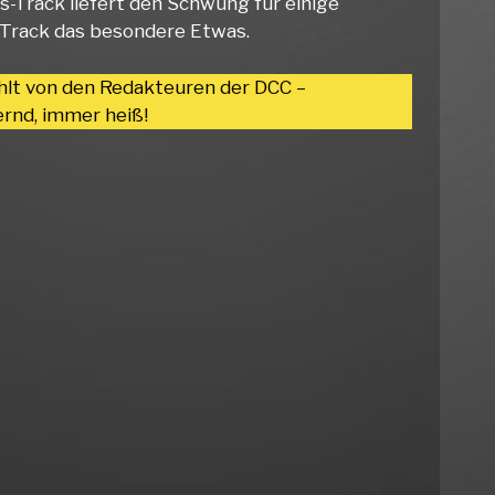
s-Track liefert den Schwung für einige
 Track das besondere Etwas.
hlt von den Redakteuren der DCC –
rnd, immer heiß!