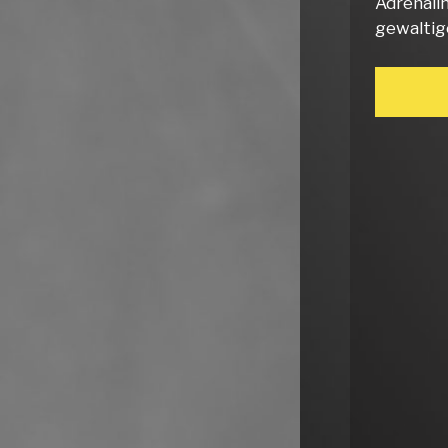
Adrenali
gewaltig