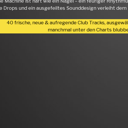
ne Machine ist hart wie ein Nagel – ein feuriger Rhythmu
e Drops und ein ausgefeiltes Sounddesign verleiht dem
40 frische, neue & aufregende Club Tracks, ausgewä
manchmal unter den Charts blubbe