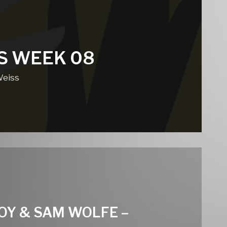
S WEEK 08
Weiss
OY & SAM WOLFE –