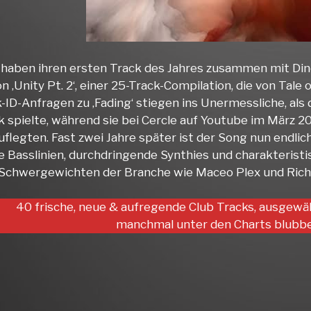
aben ihren ersten Track des Jahres zusammen mit Dino L
von ‚Unity Pt. 2‘, einer 25-Track-Compilation, die von Ta
k-ID-Anfragen zu ‚Fading‘ stiegen ins Unermessliche, al
k spielte, während sie bei Cercle auf Youtube im März 2
uflegten. Fast zwei Jahre später ist der Song nun endlic
le Basslinien, durchdringende Synthies und charakterist
Schwergewichten der Branche wie Maceo Plex und Richi
40 frische, neue & aufregende Club Tracks, ausgewä
manchmal unter den Charts blubbe