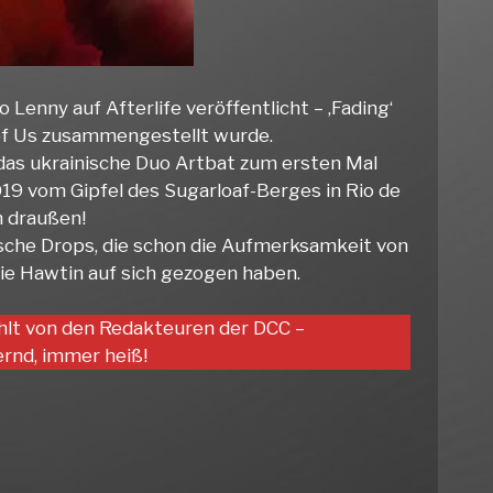
enny auf Afterlife veröffentlicht – ‚Fading‘
le of Us zusammengestellt wurde.
s das ukrainische Duo Artbat zum ersten Mal
019 vom Gipfel des Sugarloaf-Berges in Rio de
h draußen!
ische Drops, die schon die Aufmerksamkeit von
e Hawtin auf sich gezogen haben.
hlt von den Redakteuren der DCC –
rnd, immer heiß!