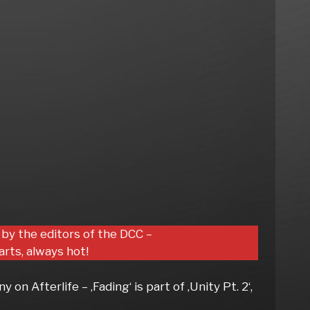
 by the editors of the DCC –
rts, always hot!
n Afterlife – ‚Fading‘ is part of ‚Unity Pt. 2‘,