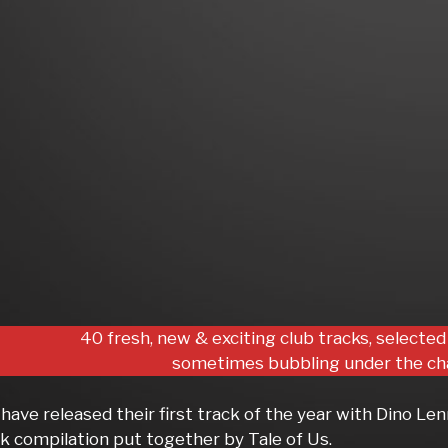
40 fresh, new & exciting club tracks, selected
sometimes bubbling under the cha
ve released their first track of the year with Dino Lenny o
k compilation put together by Tale of Us.