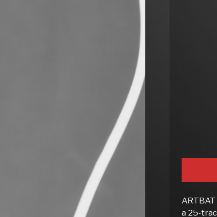
ARTBAT ha
a 25-trac