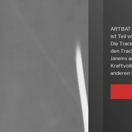
ARTBAT h
ist Teil 
Die Trac
den Trac
Janeiro a
Kraftvol
anderen 