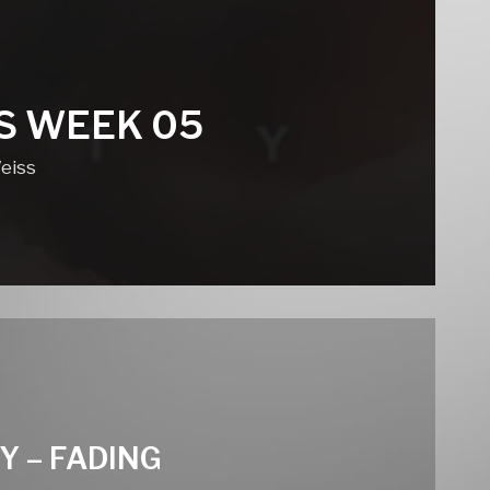
S WEEK 05
eiss
Y – FADING