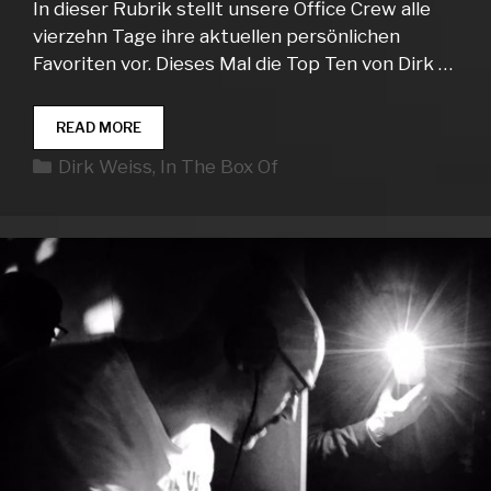
In dieser Rubrik stellt unsere Office Crew alle
vierzehn Tage ihre aktuellen persönlichen
Favoriten vor. Dieses Mal die Top Ten von Dirk …
IN
READ MORE
THE
Kategorien
Dirk Weiss
,
In The Box Of
BOX
OF…
DIRK
WEISS