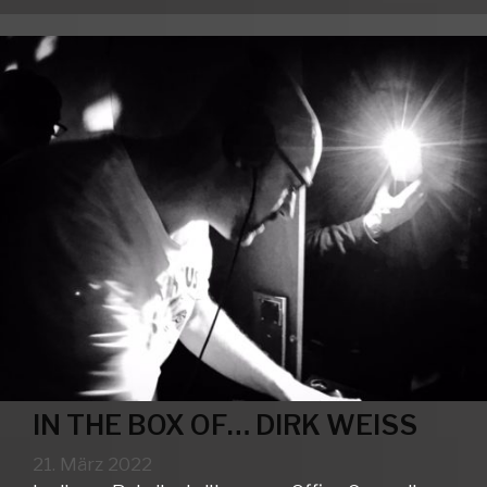
DIRK
WEISS
IN THE BOX OF… DIRK WEISS
21. März 2022