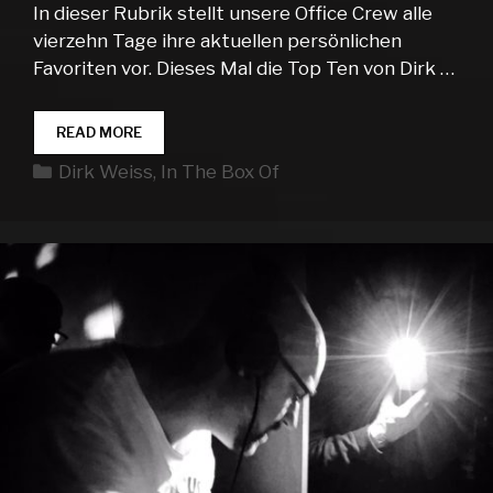
In dieser Rubrik stellt unsere Office Crew alle
vierzehn Tage ihre aktuellen persönlichen
Favoriten vor. Dieses Mal die Top Ten von Dirk …
IN
READ MORE
THE
Kategorien
Dirk Weiss
,
In The Box Of
BOX
OF…
DIRK
WEISS