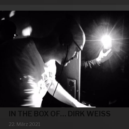
DIRK
WEISS
IN THE BOX OF… DIRK WEISS
22. März 2021