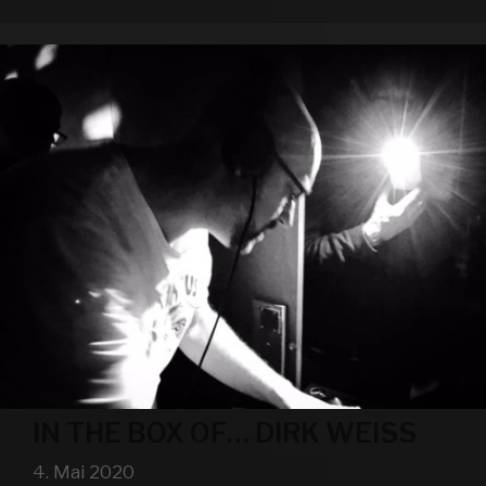
DIRK
WEISS
IN THE BOX OF… DIRK WEISS
4. Mai 2020