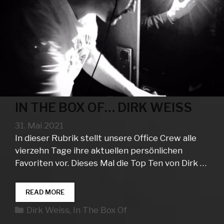
IN THE BOX OF… DIRK WEISS
31. Mai 2021
In dieser Rubrik stellt unsere Office Crew alle
vierzehn Tage ihre aktuellen persönlichen
Favoriten vor. Dieses Mal die Top Ten von Dirk …
IN
READ MORE
THE
Kategorien
Dirk Weiss
,
In The Box Of
BOX
OF…