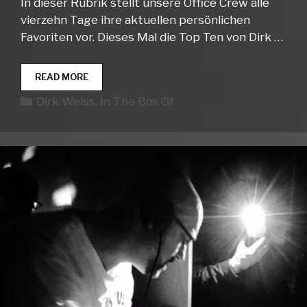
In dieser Rubrik stellt unsere Office Crew alle
vierzehn Tage ihre aktuellen persönlichen
Favoriten vor. Dieses Mal die Top Ten von Dirk …
IN
READ MORE
THE
Kategorien
Dirk Weiss
,
In The Box Of
BOX
OF…
DIRK
WEISS