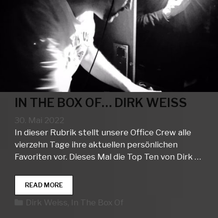
IN THE BOX OF… DIRK WEISS
30. Mai 2022
In dieser Rubrik stellt unsere Office Crew alle
vierzehn Tage ihre aktuellen persönlichen
Favoriten vor. Dieses Mal die Top Ten von Dirk …
IN
READ MORE
THE
Kategorien
Dirk Weiss
,
In The Box Of
BOX
OF…