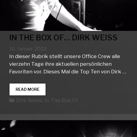
IN THE BOX OF… DIRK WEISS
10. Januar 2022
In dieser Rubrik stellt unsere Office Crew alle
vierzehn Tage ihre aktuellen persönlichen
Favoriten vor. Dieses Mal die Top Ten von Dirk …
IN
READ MORE
THE
Kategorien
Dirk Weiss
,
In The Box Of
BOX
OF…
DIRK
WEISS