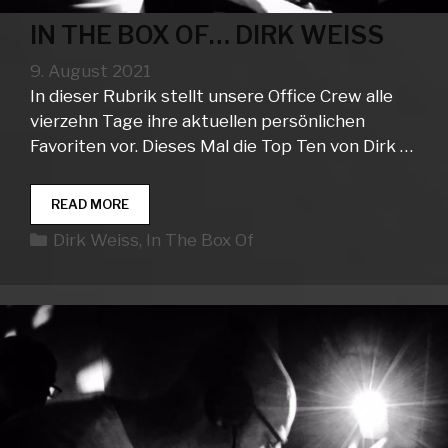
IN THE BOX OF… DIRK WEISS
9. August 2021
In dieser Rubrik stellt unsere Office Crew alle
vierzehn Tage ihre aktuellen persönlichen
Favoriten vor. Dieses Mal die Top Ten von Dirk …
IN
READ MORE
THE
Kategorien
Dirk Weiss
,
In The Box Of
BOX
OF…
DIRK
WEISS