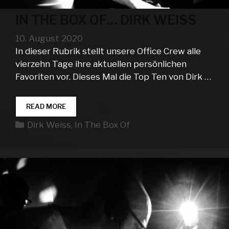
IN THE BOX OF… DIRK WEISS
10. August 2020
In dieser Rubrik stellt unsere Office Crew alle
vierzehn Tage ihre aktuellen persönlichen
Favoriten vor. Dieses Mal die Top Ten von Dirk …
IN
READ MORE
THE
Kategorien
Dirk Weiss
,
In The Box Of
BOX
OF…
DIRK
WEISS