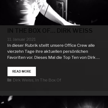
IN THE BOX OF… DIRK WEISS
11. Januar 2021
In dieser Rubrik stellt unsere Office Crew alle
vierzehn Tage ihre aktuellen persönlichen
Favoriten vor. Dieses Mal die Top Ten von Dirk …
IN
READ MORE
THE
Kategorien
Dirk Weiss
,
In The Box Of
BOX
OF…
DIRK
WEISS