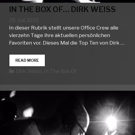
IN THE BOX OF… DIRK WEISS
25. Juli 2022
In dieser Rubrik stellt unsere Office Crew alle
vierzehn Tage ihre aktuellen persönlichen
Favoriten vor. Dieses Mal die Top Ten von Dirk …
IN
READ MORE
THE
Kategorien
Dirk Weiss
,
In The Box Of
BOX
OF…
DIRK
WEISS