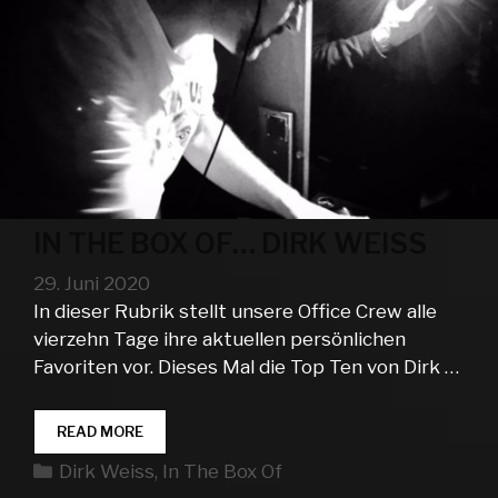
IN THE BOX OF… DIRK WEISS
29. Juni 2020
In dieser Rubrik stellt unsere Office Crew alle
vierzehn Tage ihre aktuellen persönlichen
Favoriten vor. Dieses Mal die Top Ten von Dirk …
IN
READ MORE
THE
Kategorien
Dirk Weiss
,
In The Box Of
BOX
OF…