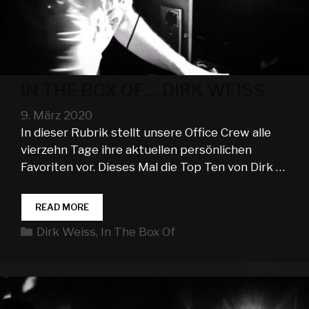
IN THE BOX OF… DIRK WEISS
9. März 2020
In dieser Rubrik stellt unsere Office Crew alle
vierzehn Tage ihre aktuellen persönlichen
Favoriten vor. Dieses Mal die Top Ten von Dirk …
IN
READ MORE
THE
Kategorien
Dirk Weiss
,
In The Box Of
BOX
OF…
DIRK
WEISS