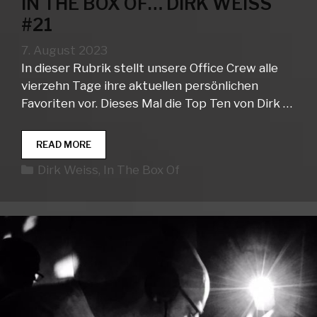
IN THE BOX OF… DIRK WEISS
#21
7. August 2023
In dieser Rubrik stellt unsere Office Crew alle
vierzehn Tage ihre aktuellen persönlichen
Favoriten vor. Dieses Mal die Top Ten von Dirk …
IN
READ MORE
THE
Kategorien
Dirk Weiss
,
In The Box Of
BOX
OF…
DIRK
WEISS
#21