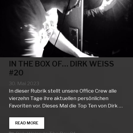
IN THE BOX OF… DIRK WEISS
#20
30. Mai 2023
In dieser Rubrik stellt unsere Office Crew alle
vierzehn Tage ihre aktuellen persönlichen
Favoriten vor. Dieses Mal die Top Ten von Dirk …
IN
READ MORE
THE
Kategorien