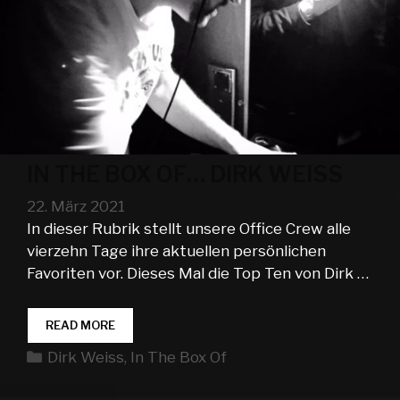
IN THE BOX OF… DIRK WEISS
22. März 2021
In dieser Rubrik stellt unsere Office Crew alle
vierzehn Tage ihre aktuellen persönlichen
Favoriten vor. Dieses Mal die Top Ten von Dirk …
IN
READ MORE
THE
Kategorien
Dirk Weiss
,
In The Box Of
BOX
OF…
DIRK