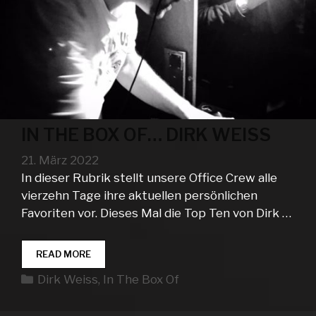
IN THE BOX OF… DIRK WEISS
21. März 2022
In dieser Rubrik stellt unsere Office Crew alle
vierzehn Tage ihre aktuellen persönlichen
Favoriten vor. Dieses Mal die Top Ten von Dirk …
IN
READ MORE
THE
Kategorien
Dirk Weiss
,
In The Box Of
BOX
OF…
DIRK