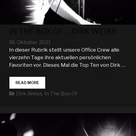
IN THE BOX OF… DIRK WEISS
18. Oktober 2021
In dieser Rubrik stellt unsere Office Crew alle
vierzehn Tage ihre aktuellen persönlichen
Favoriten vor. Dieses Mal die Top Ten von Dirk …
IN
READ MORE
THE
Kategorien
Dirk Weiss
,
In The Box Of
BOX
OF…
DIRK
WEISS