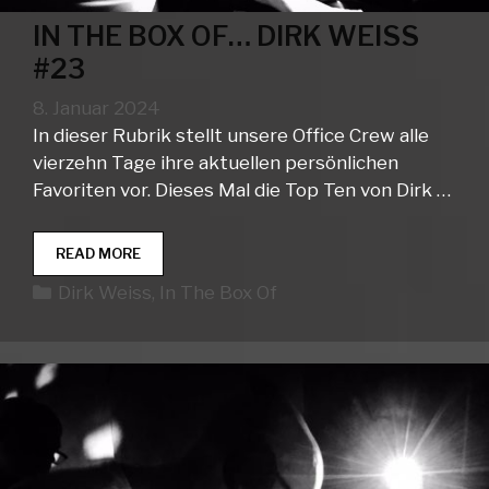
IN THE BOX OF… DIRK WEISS
#23
8. Januar 2024
In dieser Rubrik stellt unsere Office Crew alle
vierzehn Tage ihre aktuellen persönlichen
Favoriten vor. Dieses Mal die Top Ten von Dirk …
IN
READ MORE
THE
Kategorien
Dirk Weiss
,
In The Box Of
BOX
OF…
DIRK
WEISS
#23