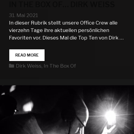
IN THE BOX OF… DIRK WEISS
31. Mai 2021
In dieser Rubrik stellt unsere Office Crew alle
vierzehn Tage ihre aktuellen persönlichen
Favoriten vor. Dieses Mal die Top Ten von Dirk …
IN
READ MORE
THE
Kategorien
Dirk Weiss
,
In The Box Of
BOX
OF…
DIRK
WEISS