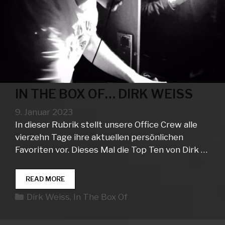
IN THE BOX OF… DIRK WEISS
9. Januar 2023
In dieser Rubrik stellt unsere Office Crew alle
vierzehn Tage ihre aktuellen persönlichen
Favoriten vor. Dieses Mal die Top Ten von Dirk …
IN
READ MORE
THE
Kategorien
Dirk Weiss
,
In The Box Of
BOX
OF…
DIRK