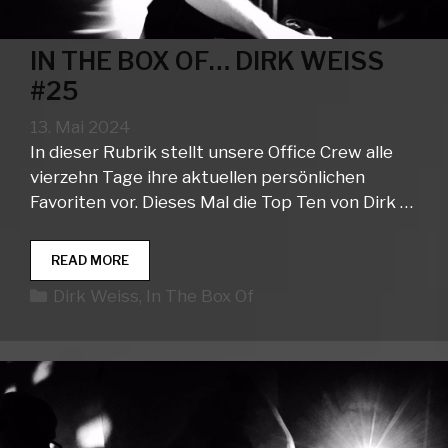
IN THE BOX OF… DIRK WEISS
#25
13. Mai 2024
In dieser Rubrik stellt unsere Office Crew alle
vierzehn Tage ihre aktuellen persönlichen
Favoriten vor. Dieses Mal die Top Ten von Dirk …
IN
READ MORE
THE
Kategorien
Dirk Weiss
,
In The Box Of
BOX
OF…
DIRK
WEISS
#25