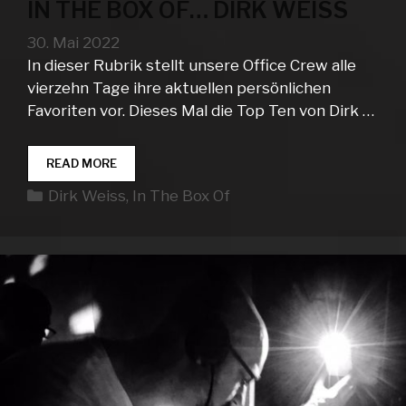
IN THE BOX OF… DIRK WEISS
30. Mai 2022
In dieser Rubrik stellt unsere Office Crew alle
vierzehn Tage ihre aktuellen persönlichen
Favoriten vor. Dieses Mal die Top Ten von Dirk …
IN
READ MORE
THE
Kategorien
Dirk Weiss
,
In The Box Of
BOX
OF…
DIRK
WEISS