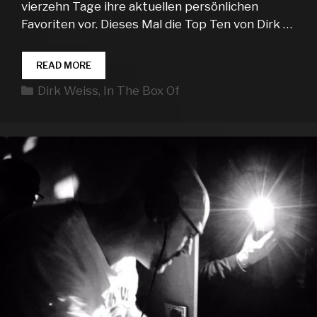
vierzehn Tage ihre aktuellen persönlichen
Favoriten vor. Dieses Mal die Top Ten von Dirk …
IN
READ MORE
THE
Kategorien
Dirk Weiss
,
In The Box Of
BOX
OF…
DIRK
WEISS