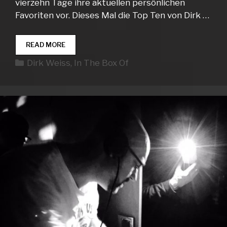
vierzehn Tage ihre aktuellen persönlichen
Favoriten vor. Dieses Mal die Top Ten von Dirk …
IN
READ MORE
THE
Kategorien
Dirk Weiss
,
In The Box Of
BOX
OF…
DIRK
WEISS