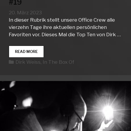
#19
20. März 2023
In dieser Rubrik stellt unsere Office Crew alle
vierzehn Tage ihre aktuellen persönlichen
Favoriten vor. Dieses Mal die Top Ten von Dirk …
IN
READ MORE
THE
Kategorien
Dirk Weiss
,
In The Box Of
BOX
OF…
DIRK
WEISS
#19