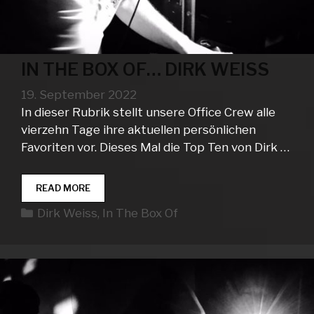
IN THE BOX OF… DIRK WEISS
19. September 2022
In dieser Rubrik stellt unsere Office Crew alle
vierzehn Tage ihre aktuellen persönlichen
Favoriten vor. Dieses Mal die Top Ten von Dirk …
IN
READ MORE
THE
Kategorien
Dirk Weiss
,
In The Box Of
BOX
OF…
DIRK
WEISS