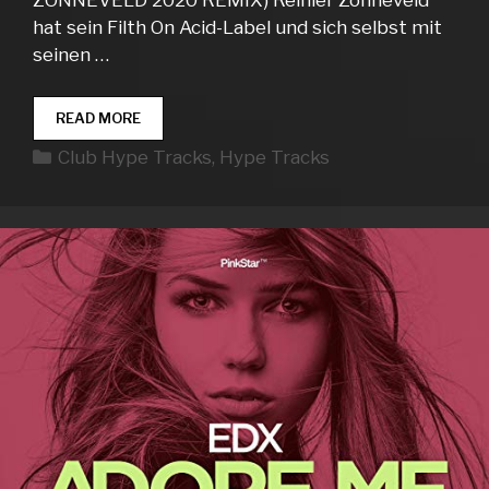
hat sein Filth On Acid-Label und sich selbst mit
seinen …
CLUB
READ MORE
HYPE
Kategorien
Club Hype Tracks
,
Hype Tracks
TRACKS
WEEK
06