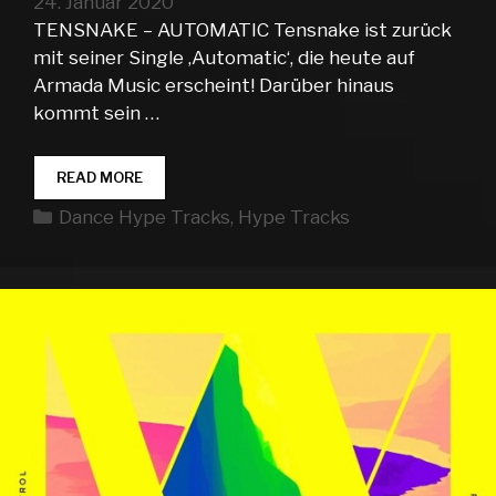
24. Januar 2020
TENSNAKE – AUTOMATIC Tensnake ist zurück
mit seiner Single ‚Automatic‘, die heute auf
Armada Music erscheint! Darüber hinaus
kommt sein …
DANCE
READ MORE
HYPE
Kategorien
Dance Hype Tracks
,
Hype Tracks
TRACKS
WEEK
04