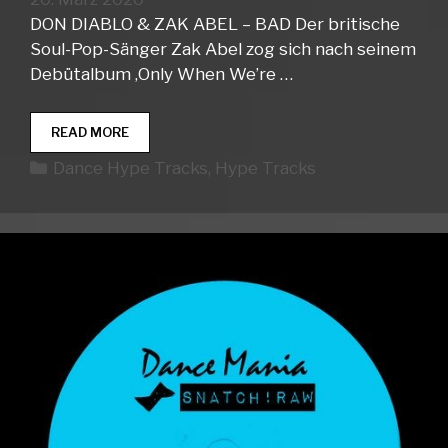
DON DIABLO & ZAK ABEL – BAD Der britische
Soul-Pop-Sänger Zak Abel zog sich nach seinem
Debütalbum ‚Only When We’re …
DANCE
READ MORE
HYPE
Kategorien
Dance Hype Tracks
,
Hype Tracks
TRACKS
WEEK
12