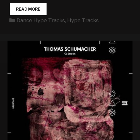
DANCE
READ MORE
HYPE
Kategorien
Dance Hype Tracks
,
Hype Tracks
TRACKS
WEEK
03