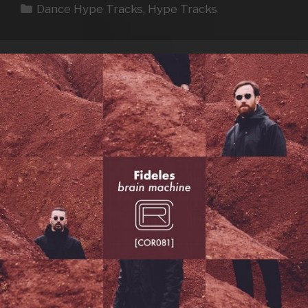
Kategorien
Dance Hype Tracks
,
Hype Tracks
TRACKS
WEEK
06