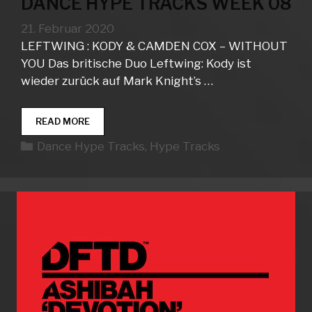
DANCE HYPE TRACKS WEEK 08
21. Februar 2020
LEFTWING : KODY & CAMDEN COX – WITHOUT
YOU Das britische Duo Leftwing: Kody ist
wieder zurück auf Mark Knight’s …
DANCE
READ MORE
HYPE
Kategorien
Dance Hype Tracks
,
Hype Tracks
TRACKS
WEEK
08