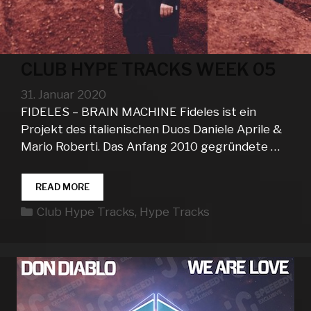
CLUB HYPE TRACKS WEEK 05
31. Januar 2020
FIDELES – BRAIN MACHINE Fideles ist ein
Projekt des italienischen Duos Daniele Aprile &
Mario Roberti. Das Anfang 2010 gegründete …
CLUB
READ MORE
HYPE
Kategorien
Club Hype Tracks
,
Hype Tracks
TRACKS
WEEK
05