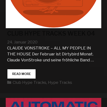
CLUB HYPE TRACKS WEEK 04
24. Januar 2020
CLAUDE VONSTROKE – ALL MY PEOPLE IN
THE HOUSE Der Februar ist Dirtybird Monat.
Claude VonStroke und seine fröhliche Band …
CLUB
READ MORE
HYPE
Kategorien
Club Hype Tracks
,
Hype Tracks
TRACKS
WEEK
04