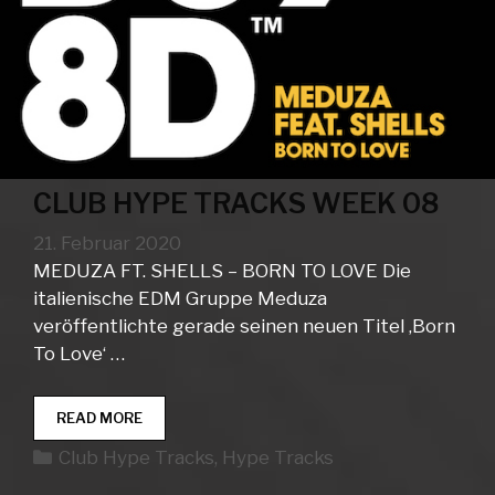
CLUB HYPE TRACKS WEEK 08
21. Februar 2020
MEDUZA FT. SHELLS – BORN TO LOVE Die
italienische EDM Gruppe Meduza
veröffentlichte gerade seinen neuen Titel ‚Born
To Love‘ …
CLUB
READ MORE
HYPE
Kategorien
Club Hype Tracks
,
Hype Tracks
TRACKS
WEEK