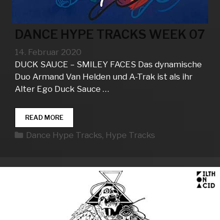
DANCE HYPE TRACKS WEEK 07
14. Februar 2020
DUCK SAUCE – SMILEY FACES Das dynamische
Duo Armand Van Helden und A-Trak ist als ihr
Alter Ego Duck Sauce …
DANCE
READ MORE
HYPE
Kategorien
Dance Hype Tracks
,
Hype Tracks
TRACKS
WEEK
07