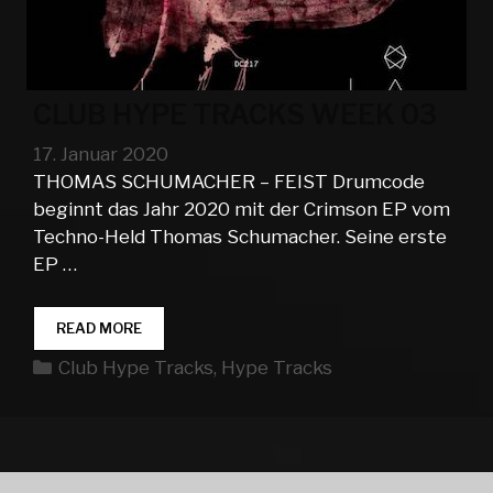
CLUB HYPE TRACKS WEEK 03
17. Januar 2020
THOMAS SCHUMACHER – FEIST Drumcode
beginnt das Jahr 2020 mit der Crimson EP vom
Techno-Held Thomas Schumacher. Seine erste
EP …
CLUB
READ MORE
HYPE
Kategorien
Club Hype Tracks
,
Hype Tracks
TRACKS
WEEK
03