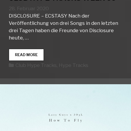
28. Februar 2020
DISCLOSURE – ECSTASY Nach der
Veröffentlichung von drei Songs in den letzten
drei Tagen haben die Freunde von Disclosure
heute, …
CLUB
READ MORE
HYPE
Kategorien
Club Hype Tracks
,
Hype Tracks
TRACKS
WEEK
09