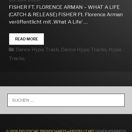
FISHER FT. FLORENCE ARMAN – WHAT A LIFE
(CATCH & RELEASE) FISHER Ft. Florence Arman
veröffentlicht mit ‚What A Life‘ …
DANCE
READ MORE
HYPE
Kategorien
Dance Hype Track
,
Dance Hype Tracks
,
Hype
TRACKS
WEEK
Tracks
26
Suche
nach:
© 2026 DEUTSCHE TRENDCHARTS
• ERSTELLT MIT
GENERATEPRESS