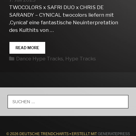
TWOCOLORS x SAFRI DUO x CHRIS DE
SARANDY – CYNICAL twocolors liefern mit
‚Cynical‘ eine fantastische Neuinterpretation
des Kulthits von …
DANCE
READ MORE
HYPE
Kategorien
Dance Hype Tracks
,
Hype Tracks
TRACKS
WEEK
27
Suche
nach:
© 2026 DEUTSCHE TRENDCHARTS
• ERSTELLT MIT
GENERATEPRESS