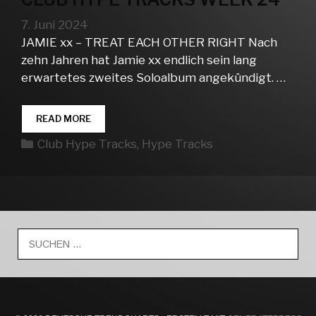
7. Juni 2024
JAMIE xx – TREAT EACH OTHER RIGHT Nach
zehn Jahren hat Jamie xx endlich sein lang
erwartetes zweites Soloalbum angekündigt. …
CLUB
READ MORE
HYPE
Kategorien
Club Hype Tracks
,
Hype Tracks
TRACKS
WEEK
24
Suche
nach: