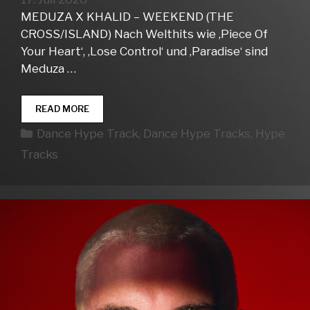
MEDUZA X KHALID – WEEKEND (THE
CROSS/ISLAND) Nach Welthits wie ‚Piece Of
Your Heart‘, ‚Lose Control‘ und ‚Paradise‘ sind
Meduza …
DANCE
READ MORE
HYPE
Kategorien
Dance Hype Track
,
Dance Hype Tracks
,
Hype
TRACKS
WEEK
Tracks
29