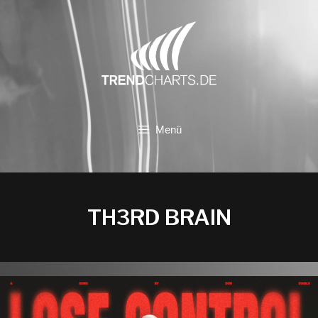
Zum
Inhalt
springen
Menü
TH3RD BRAIN