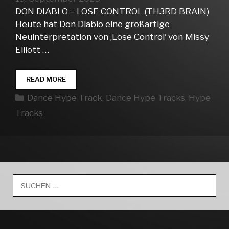
DON DIABLO – LOSE CONTROL (TH3RD BRAIN)
Heute hat Don Diablo eine großartige
Neuinterpretation von ‚Lose Control‘ von Missy
Elliott …
DANCE
READ MORE
HYPE
Kategorien
Dance Hype Track
,
Dance Hype Tracks
,
Hype
TRACKS
WEEK
Tracks
38
Suche
nach: