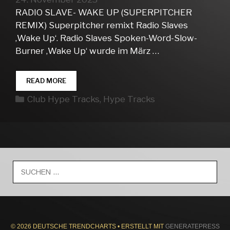
RADIO SLAVE- WAKE UP (SUPERPITCHER
REMIX) Superpitcher remixt Radio Slaves
‚Wake Up‘. Radio Slaves Spoken-Word-Slow-
Burner ‚Wake Up‘ wurde im März …
CLUB
READ MORE
HYPE
Kategorien
Club Hype Tracks
,
Hype Tracks
TRACKS
WEEK
47
Suche
nach:
© 2026 DEUTSCHE TRENDCHARTS
• ERSTELLT MIT
GENERATEPRESS