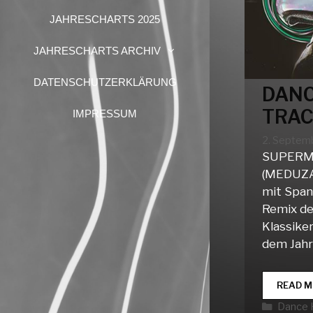
JAHRESCHARTS 2025
JAHRESCHARTS ARCHIV
DATENSCHUTZERKLÄRUNG
DANC
TRAC
IMPRESSUM
2. Septem
SUPERM
(MEDUZ
mit Span
Remix d
Klassiker
dem Jahr
READ M
Katego
Dance 