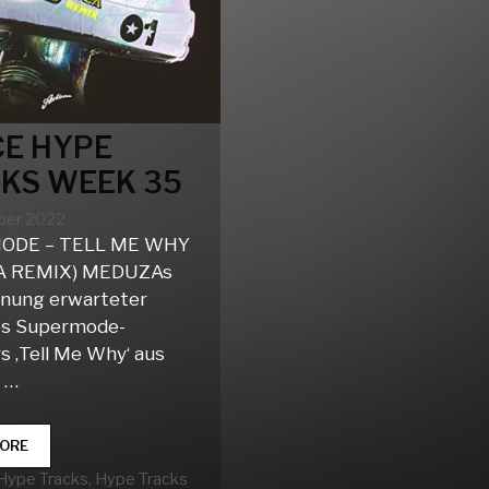
E HYPE
KS WEEK 35
ber 2022
ODE – TELL ME WHY
A REMIX) MEDUZAs
nung erwarteter
es Supermode-
s ‚Tell Me Why‘ aus
 …
DANCE
ORE
HYPE
rien
Hype Tracks
,
Hype Tracks
TRACKS