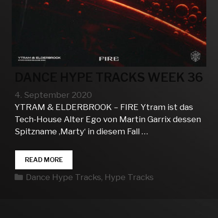
DANCE HYPE TRACKS WEEK 36
4. September 2020
YTRAM & ELDERBROOK – FIRE Ytram ist das
Tech-House Alter Ego von Martin Garrix dessen
Spitzname ‚Marty‘ in diesem Fall …
DANCE
READ MORE
HYPE
Kategorien
Dance Hype Tracks
,
Hype Tracks
TRACKS
WEEK
36