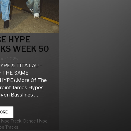
E HYPE
KS WEEK 50
ber 2025
YPE & TITA LAU –
F THE SAME
HYPE) ‚More Of The
reint James Hypes
tigen Basslines …
DANCE
ORE
HYPE
rien
Hype Track
,
Dance Hype
TRACKS
pe Tracks
WEEK