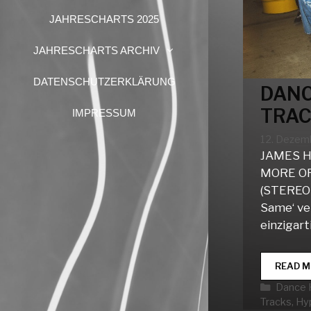
JAHRESCHARTS 2025
JAHRESCHARTS ARCHIV
DATENSCHUTZERKLÄRUNG
DANC
TRAC
IMPRESSUM
12. Dezem
JAMES H
MORE O
(STEREO
Same‘ ve
einzigar
READ M
Katego
Dance 
Tracks
,
Hy