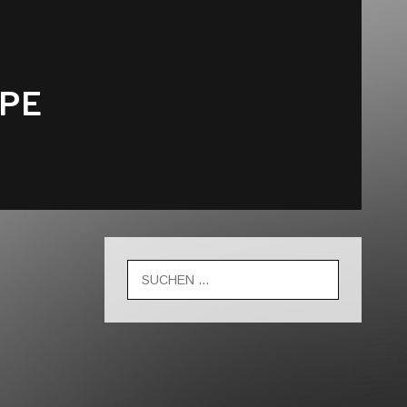
PE
Suche
nach: