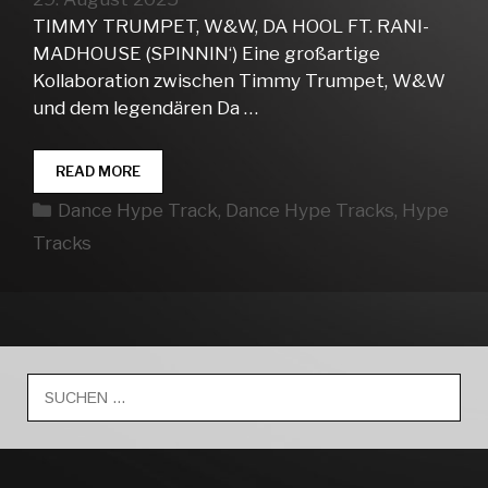
TIMMY TRUMPET, W&W, DA HOOL FT. RANI-
MADHOUSE (SPINNIN‘) Eine großartige
Kollaboration zwischen Timmy Trumpet, W&W
und dem legendären Da …
DANCE
READ MORE
HYPE
Kategorien
Dance Hype Track
,
Dance Hype Tracks
,
Hype
TRACKS
WEEK
Tracks
35
Suche
nach: