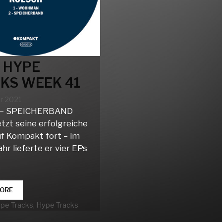
 HYPE
KS WEEK 41
er 2021
 – SPEICHERBAND
tzt seine erfolgreiche
uf Kompakt fort – im
ahr lieferte er vier EPs
CLUB
ORE
HYPE
rien
ype Tracks
,
Hype Tracks
TRACKS
WEEK