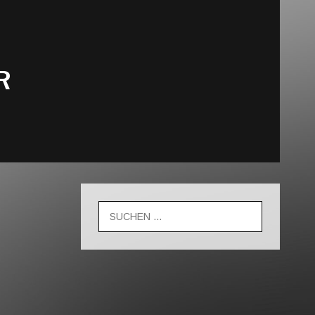
R
Suche
nach: