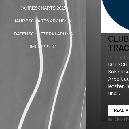
JAHRESCHARTS 2025
JAHRESCHARTS ARCHIV
DATENSCHUTZERKLÄRUNG
CLUB
TRAC
IMPRESSUM
15. Oktob
KÖLSCH
Kölsch se
Arbeit a
letzten J
und …
READ M
Katego
Club H