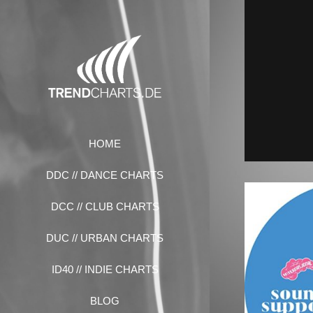
Zum
Inhalt
springen
HOME
DDC // DANCE CHARTS
DCC // CLUB CHARTS
DUC // URBAN CHARTS
ID40 // INDIE CHARTS
BLOG