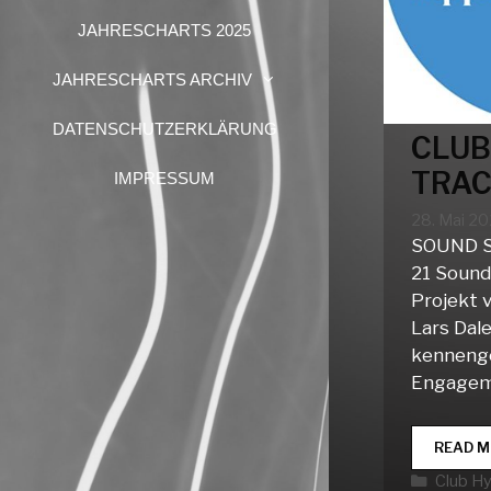
JAHRESCHARTS 2025
JAHRESCHARTS ARCHIV
DATENSCHUTZERKLÄRUNG
CLUB
TRAC
IMPRESSUM
28. Mai 20
SOUND 
21 Sound
Projekt 
Lars Dal
kennenge
Engagem
READ M
Katego
Club H