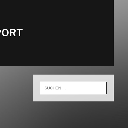
PORT
Suche
nach: