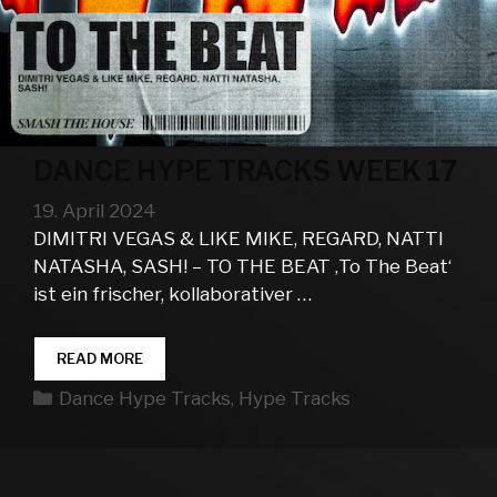
DANCE HYPE TRACKS WEEK 17
19. April 2024
DIMITRI VEGAS & LIKE MIKE, REGARD, NATTI
NATASHA, SASH! – TO THE BEAT ‚To The Beat‘
ist ein frischer, kollaborativer …
DANCE
READ MORE
HYPE
Kategorien
Dance Hype Tracks
,
Hype Tracks
TRACKS
WEEK
17