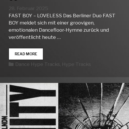
28. Februar 2025
FAST BOY – LOVELESS Das Berliner Duo FAST
BOY meldet sich mit einer groovigen,
emotionalen Dancefloor-Hymne zurück und
veröffentlicht heute …
DANCE
READ MORE
HYPE
Kategorien
Dance Hype Tracks
,
Hype Tracks
TRACKS
WEEK
09