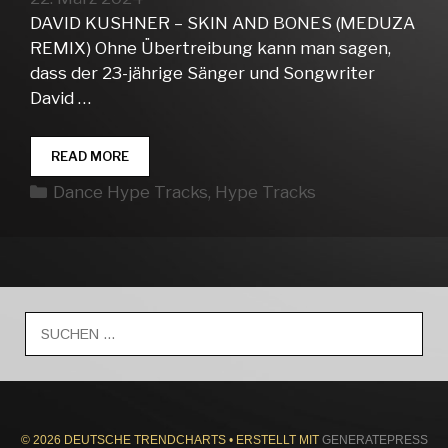
DAVID KUSHNER – SKIN AND BONES (MEDUZA
REMIX) Ohne Übertreibung kann man sagen,
dass der 23-jährige Sänger und Songwriter
David …
DANCE
READ MORE
HYPE
Kategorien
Dance Hype Tracks
,
Hype Tracks
TRACKS
WEEK
13
Suche
nach:
© 2026 DEUTSCHE TRENDCHARTS
• ERSTELLT MIT
GENERATEPRESS