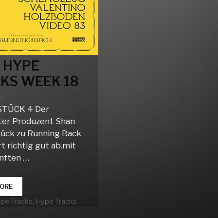
 HYPE
KS WEEK 18
0
STÜCK 4 Der
ter Produzent Shan
rück zu Running Back
rt richtig gut ab.mit
ünften …
CLUB
ORE
HYPE
rien
ype Tracks
,
Hype Tracks
TRACKS
WEEK