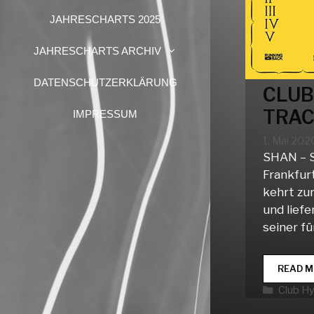
JAHRESCHARTS 2025
JAHRESCHARTS ARCHIV
DATENSCHUTZERKLÄRUNG
CLUB
TRAC
IMPRESSUM
1. Mai 202
SHAN – 
Frankfur
kehrt zu
und liefe
seiner f
READ M
Katego
Club H