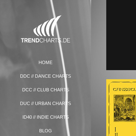
Zum
Inhalt
springen
HOME
DDC // DANCE CHARTS
DCC // CLUB CHARTS
DUC // URBAN CHARTS
ID40 // INDIE CHARTS
BLOG