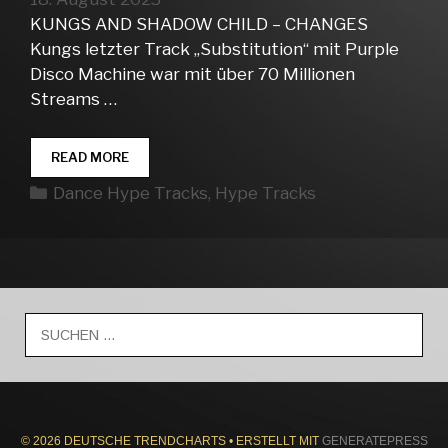
KUNGS AND SHADOW CHILD – CHANGES
Kungs letzter Track „Substitution“ mit Purple
Disco Machine war mit über 70 Millionen
Streams …
DANCE
READ MORE
HYPE
Kategorien
Dance Hype Tracks
,
Hype Tracks
TRACKS
WEEK
33
Suche
nach:
© 2026 DEUTSCHE TRENDCHARTS
• ERSTELLT MIT
GENERATEPRESS