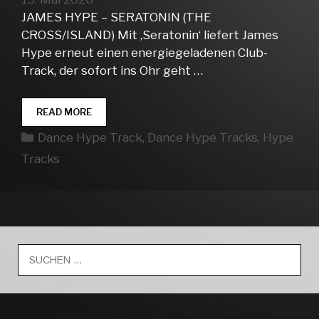
JAMES HYPE – SERATONIN (THE
CROSS/ISLAND) Mit ‚Seratonin‘ liefert James
Hype erneut einen energiegeladenen Club-
Track, der sofort ins Ohr geht …
DANCE
READ MORE
HYPE
Kategorien
Dance Hype Track
,
Dance Hype Tracks
,
Hype
TRACKS
WEEK
Tracks
20
Suche
nach: