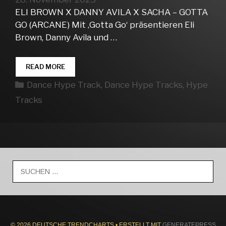
ELI BROWN X DANNY AVILA X SACHA – GOTTA
GO (ARCANE) Mit ‚Gotta Go‘ präsentieren Eli
Brown, Danny Avila und …
DANCE
READ MORE
HYPE
Kategorien
Dance Hype Track
,
Dance Hype Tracks
,
Hype
TRACKS
WEEK
Tracks
48
Suche
nach:
© 2026 DEUTSCHE TRENDCHARTS
• ERSTELLT MIT
GENERATEPRESS