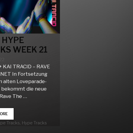
 HYPE
KS WEEK 21
022
+ KAI TRACID – RAVE
NET In Fortsetzung
n alten Loveparade-
n bekommt die neue
 ‚Rave The …
CLUB
ORE
HYPE
rien
ype Tracks
,
Hype Tracks
TRACKS
WEEK