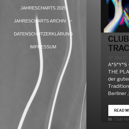
JAHRESCHARTS 2025
JAHRESCHARTS ARCHIV
DATENSCHUTZERKLÄRUNG
CLUB
TRAC
IMPRESSUM
27. Mai 2
A*S*Y*S 
THE PLA
der gute
Traditio
Berliner
READ M
Katego
Club H