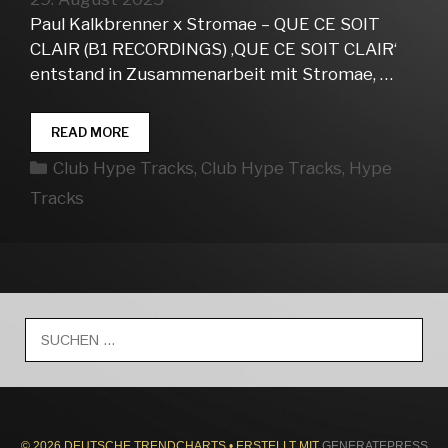
Paul Kalkbrenner x Stromae – QUE CE SOIT
CLAIR (B1 RECORDINGS) ‚QUE CE SOIT CLAIR‘
entstand in Zusammenarbeit mit Stromae, …
CLUB
READ MORE
HYPE
Kategorien
Club Hype Tracks
,
Club Hype Tracks
,
Hype
TRACKS
WEEK
Tracks
35
Suche
nach:
© 2026 DEUTSCHE TRENDCHARTS
• ERSTELLT MIT
GENERATEPRESS