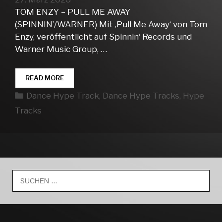
TOM ENZY – PULL ME AWAY
(SPINNIN’/WARNER) Mit ‚Pull Me Away‘ von Tom
Enzy, veröffentlicht auf Spinnin‘ Records und
Warner Music Group, …
DANCE
READ MORE
HYPE
Kategorien
Dance Hype Track
,
Dance Hype Tracks
,
Hype
TRACKS
WEEK
Tracks
13
Suche
nach: