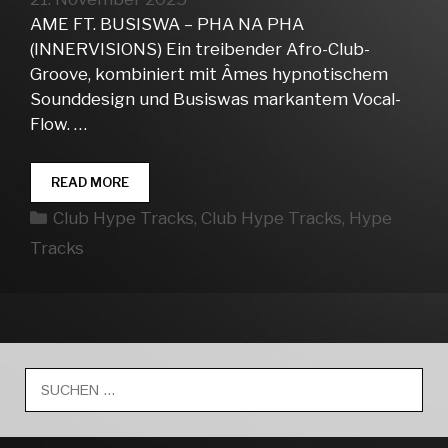
AME FT. BUSISWA – PHA NA PHA
(INNERVISIONS) Ein treibender Afro-Club-
Groove, kombiniert mit Âmes hypnotischem
Sounddesign und Busiswas markantem Vocal-
Flow. …
CLUB
READ MORE
HYPE
Kategorien
Club Hype Tracks
,
Club Hype Tracks
,
Hype
TRACKS
WEEK
Tracks
47
Suche
nach: