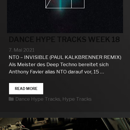
DANCE HYPE TRACKS WEEK 18
7. Mai 2021
NTO – INVISIBLE (PAUL KALKBRENNER REMIX)
Als Meister des Deep Techno bereitet sich
Anthony Favier alias NTO darauf vor, 15 …
DANCE
READ MORE
HYPE
Kategorien
Dance Hype Tracks
,
Hype Tracks
TRACKS
WEEK
18