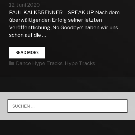
12. Juni 2020
PAUL KALKBRENNER – SPEAK UP Nach dem
überwältigenden Erfolg seiner letzten
Veröffentlichung ‚No Goodbye‘ haben wir uns
schon auf die …
DANCE
READ MORE
HYPE
Kategorien
Dance Hype Tracks
,
Hype Tracks
TRACKS
WEEK
24
Suche
nach: