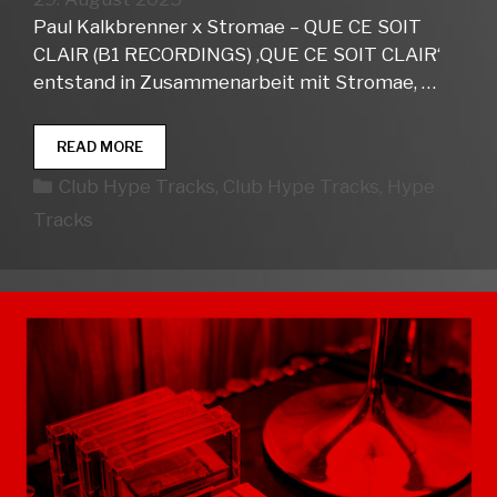
Paul Kalkbrenner x Stromae – QUE CE SOIT
CLAIR (B1 RECORDINGS) ‚QUE CE SOIT CLAIR‘
entstand in Zusammenarbeit mit Stromae, …
CLUB
READ MORE
HYPE
Kategorien
Club Hype Tracks
,
Club Hype Tracks
,
Hype
TRACKS
WEEK
Tracks
35