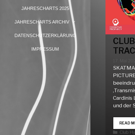
JAHRESCHARTS 2025
JAHRESCHARTS ARCHIV
DATENSCHUTZERKLÄRUNG
CLUB
TRAC
IMPRESSUM
17. Mai 20
SKATMAN
PICTURE
beeindr
‚Transmis
Cardinis
und der S
READ M
Katego
Club H