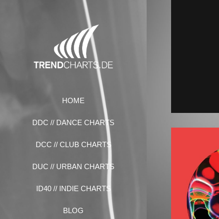
Zum
Inhalt
springen
HOME
DDC // DANCE CHARTS
DCC // CLUB CHARTS
DUC // URBAN CHARTS
ID40 // INDIE CHARTS
BLOG