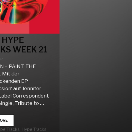
 HYPE
KS WEEK 21
24
 – PAINT THE
 Mit der
uckenden EP
sion‘ auf Jennifer
 Label Correspondent
ingle ‚Tribute to …
CLUB
ORE
HYPE
rien
ype Tracks
,
Hype Tracks
TRACKS