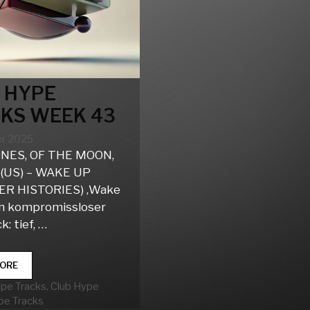
 HYPE
KS WEEK 43
er 2025
NES, OF THE MOON,
(US) – WAKE UP
ER HISTORIES) ‚Wake
ein kompromissloser
k: tief, …
CLUB
ORE
HYPE
rien
ype Tracks
,
Club Hype
TRACKS
pe Tracks
WEEK