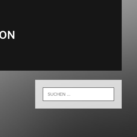
OON
Suche
nach: