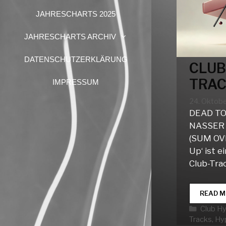
JAHRESCHARTS 2025
JAHRESCHARTS ARCHIV
DATENSCHUTZERKLÄRUNG
CLUB
TRAC
IMPRESSUM
24. Oktob
DEAD TO
NASSER 
(SUM OV
Up‘ ist 
Club-Trac
READ M
Katego
Club H
Tracks
,
Hy