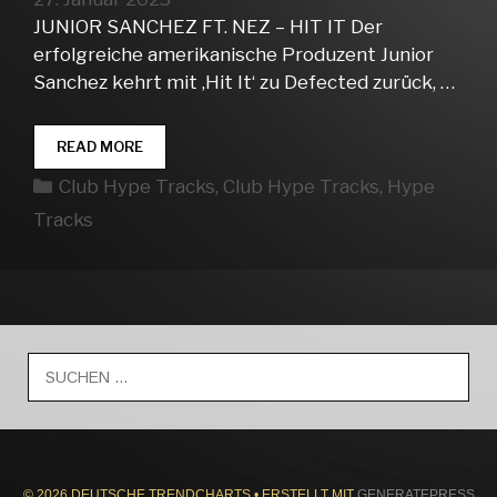
JUNIOR SANCHEZ FT. NEZ – HIT IT Der
erfolgreiche amerikanische Produzent Junior
Sanchez kehrt mit ‚Hit It‘ zu Defected zurück, …
CLUB
READ MORE
HYPE
Kategorien
Club Hype Tracks
,
Club Hype Tracks
,
Hype
TRACKS
WEEK
Tracks
04
Suche
nach:
© 2026 DEUTSCHE TRENDCHARTS
• ERSTELLT MIT
GENERATEPRESS