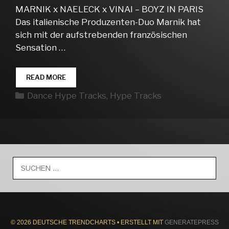
MARNIK x NAELECK x VINAI – BOYZ IN PARIS
Das italienische Produzenten-Duo Marnik hat
sich mit der aufstrebenden französischen
Sensation …
DANCE
READ MORE
HYPE
Kategorien
Dance Hype Tracks
,
Hype Tracks
TRACKS
WEEK
30
Suche
nach:
© 2026 DEUTSCHE TRENDCHARTS
• ERSTELLT MIT
GENERATEPRESS