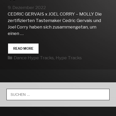
9. Dezember 2022
CEDRIC GERVAIS x JOEL CORRY – MOLLY Die
zertifizierten Tastemaker Cedric Gervais und
Joel Corry haben sich zusammengetan, um
einen …
DANCE
READ MORE
HYPE
Kategorien
Dance Hype Tracks
,
Hype Tracks
TRACKS
WEEK
49
Suche
nach: