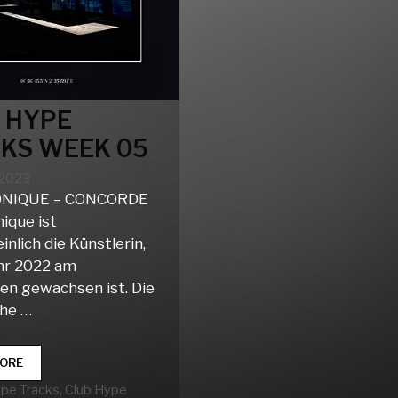
 HYPE
KS WEEK 05
 2023
ONIQUE – CONCORDE
ique ist
nlich die Künstlerin,
ahr 2022 am
ten gewachsen ist. Die
che …
CLUB
ORE
HYPE
rien
ype Tracks
,
Club Hype
TRACKS