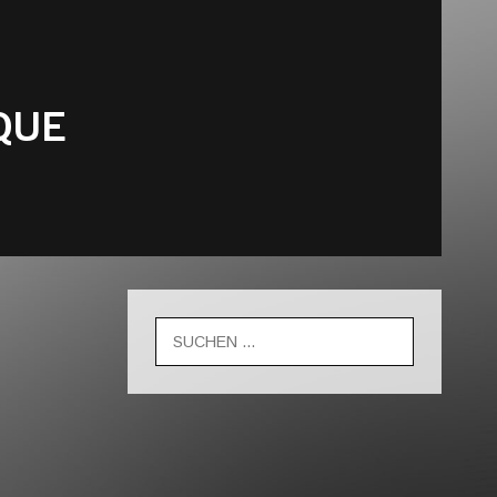
QUE
Suche
nach: