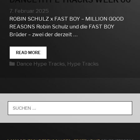
7. Februar 2025
ROBIN SCHULZ x FAST BOY – MILLION GOOD
REASONS Robin Schulz und die FAST BOY
Brüder – zwei der derzeit …
DANCE
READ MORE
HYPE
Kategorien
Dance Hype Tracks
,
Hype Tracks
TRACKS
WEEK
06
Suche
nach: